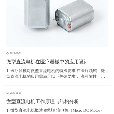
2025-08-05
微型直流电机在医疗器械中的应用设计
1. 医疗器械对微型直流电机的特殊要求 在医疗领域，微
型直流电机的应用需满足以下关键要求： 高可靠性：长
时间稳定运行，故障率极低 低噪音：避免影响患者和医
疗环境（通常要求<30dB） 精密控制：精确的速度和位
2025-08-05
置调节（如输液泵、手术机器人） 小型化：适应便携式
或植入式医疗设备（如胰岛素泵、内
微型直流电机工作原理与结构分析
1. 微型直流电机概述 微型直流电机（Micro DC Motor）