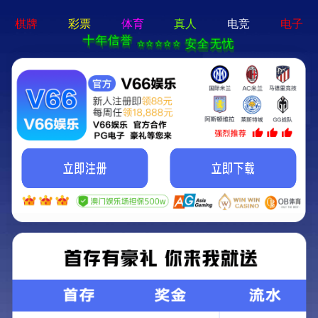
英国·威廉希尔(WilliamHill)中文官方网
站
网站地图(Build090324)：(2024-08-31 11:16:37)
1.
williamhill英国官网过热应该如何处理-williamhill英国官网
2.
物料仓库-williamhill英国官网
3.
专利证书-williamhill英国官网
4.
车间设备展示-williamhill英国官网
5.
williamhill英国官网的特点是什么-williamhill英国官网
6.
williamhill英国官网N20-williamhill英国官网
7.
微型直流电机厂家,微型马达厂家,按摩器马达厂家-williamhill英国官网
8.
车间加工区-williamhill英国官网
9.
10.
电动机转速低的原因及处理方法-williamhill英国官网
11.
电吹风-williamhill英国官网
12.
XFF-N20,XFF-N20_研发_生产_销售-williamhill英国官网
13.
惠州开关电机马达,惠州直流电机,惠州电机马达-williamhill英国官网
14.
高新技术-williamhill英国官网
15.
惠州开关电机马达,惠州直流电机,惠州电机马达-williamhill英国官网