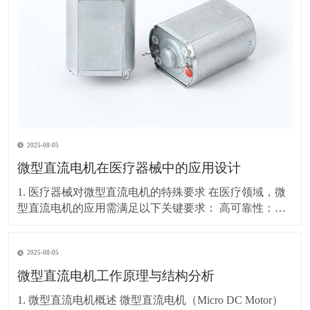
2025-08-05
微型直流电机在医疗器械中的应用设计
1. 医疗器械对微型直流电机的特殊要求 在医疗领域，微
型直流电机的应用需满足以下关键要求： 高可靠性：长
时间稳定运行，故障率极低 低噪音：避免影响患者和医
疗环境（通常要求<30dB） 精密控制：精确的速度和位
2025-08-05
置调节（如输液泵、手术机器人） 小型化：适应便携式
或植入式医疗设备（如胰岛素泵、内
微型直流电机工作原理与结构分析
1. 微型直流电机概述 微型直流电机（Micro DC Motor）