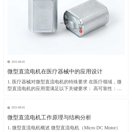
2025-08-05
微型直流电机在医疗器械中的应用设计
1. 医疗器械对微型直流电机的特殊要求 在医疗领域，微
型直流电机的应用需满足以下关键要求： 高可靠性：长
时间稳定运行，故障率极低 低噪音：避免影响患者和医
疗环境（通常要求<30dB） 精密控制：精确的速度和位
2025-08-05
置调节（如输液泵、手术机器人） 小型化：适应便携式
或植入式医疗设备（如胰岛素泵、内
微型直流电机工作原理与结构分析
1. 微型直流电机概述 微型直流电机（Micro DC Motor）