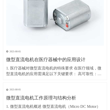
2025-08-05
微型直流电机在医疗器械中的应用设计
1. 医疗器械对微型直流电机的特殊要求 在医疗领域，微
型直流电机的应用需满足以下关键要求： 高可靠性：长
时间稳定运行，故障率极低 低噪音：避免影响患者和医
疗环境（通常要求<30dB） 精密控制：精确的速度和位
2025-08-05
置调节（如输液泵、手术机器人） 小型化：适应便携式
或植入式医疗设备（如胰岛素泵、内
微型直流电机工作原理与结构分析
1. 微型直流电机概述 微型直流电机（Micro DC Motor）