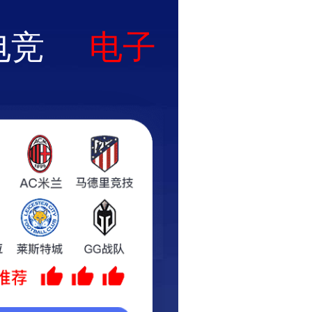

0752-6910551

闻资讯
联系我们