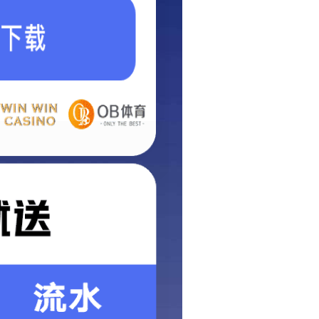
电话
手机站
邮箱
精选
文章
电机电刷的作用及分类
电机的保养维护