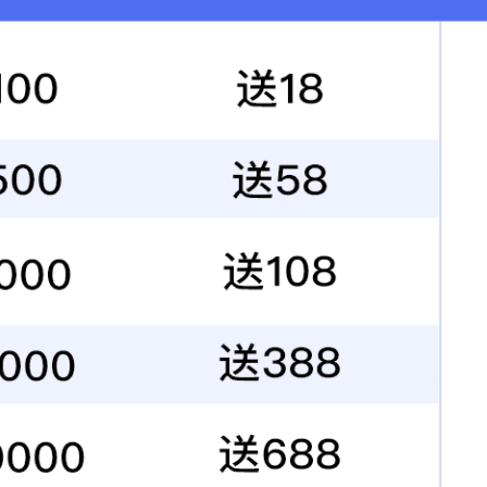
种重要的组件，被广泛应用于手机、游戏机、按摩器、医疗器械
馈或实现特定的功能。然而，许多用户在享受这些设备带来的便
否需要养护呢？答案是肯定的。
求的基础。微型振动电机内部通常包含一个偏心转子，当电机通
。这种机制使得微型振动电机在工作过程中会经历持续的机械磨
过程中，灰尘、油渍或其他杂质可能会进入电机内部，影响其正
的区域，可以有效防止杂质积累。同时，避免在潮湿或极端温度
。虽然许多微型振动电机在设计时已经考虑到了润滑问题，但在
机，应按照制造商的推荐，使用适当的润滑剂进行补充，以保持