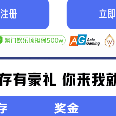
：2024-11-06