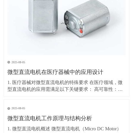
2025-08-05
微型直流电机在医疗器械中的应用设计
1. 医疗器械对微型直流电机的特殊要求 在医疗领域，微
型直流电机的应用需满足以下关键要求： 高可靠性：长
时间稳定运行，故障率极低 低噪音：避免影响患者和医
疗环境（通常要求<30dB） 精密控制：精确的速度和位
2025-08-05
置调节（如输液泵、手术机器人） 小型化：适应便携式
或植入式医疗设备（如胰岛素泵、内
微型直流电机工作原理与结构分析
1. 微型直流电机概述 微型直流电机（Micro DC Motor）