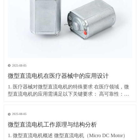
2025-08-05
微型直流电机在医疗器械中的应用设计
1. 医疗器械对微型直流电机的特殊要求 在医疗领域，微
型直流电机的应用需满足以下关键要求： 高可靠性：长
时间稳定运行，故障率极低 低噪音：避免影响患者和医
疗环境（通常要求<30dB） 精密控制：精确的速度和位
2025-08-05
置调节（如输液泵、手术机器人） 小型化：适应便携式
或植入式医疗设备（如胰岛素泵、内
微型直流电机工作原理与结构分析
1. 微型直流电机概述 微型直流电机（Micro DC Motor）