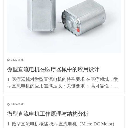
2025-08-05
微型直流电机在医疗器械中的应用设计
1. 医疗器械对微型直流电机的特殊要求 在医疗领域，微
型直流电机的应用需满足以下关键要求： 高可靠性：长
时间稳定运行，故障率极低 低噪音：避免影响患者和医
疗环境（通常要求<30dB） 精密控制：精确的速度和位
2025-08-05
置调节（如输液泵、手术机器人） 小型化：适应便携式
或植入式医疗设备（如胰岛素泵、内
微型直流电机工作原理与结构分析
1. 微型直流电机概述 微型直流电机（Micro DC Motor）